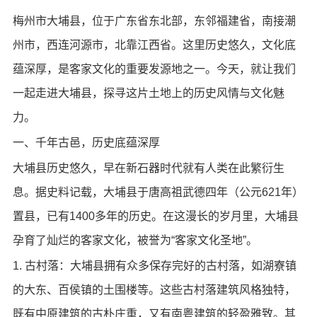
梅州市大埔县，位于广东省东北部，东邻福建省，南接潮
州市，西连河源市，北靠江西省。这里历史悠久，文化底
蕴深厚，是客家文化的重要发源地之一。今天，就让我们
一起走进大埔县，探寻这片土地上的历史风情与文化魅
力。
一、千年古邑，历史底蕴深厚
大埔县历史悠久，早在新石器时代就有人类在此繁衍生
息。据史料记载，大埔县于唐高祖武德四年（公元621年）
置县，已有1400多年的历史。在这漫长的岁月里，大埔县
孕育了灿烂的客家文化，被誉为“客家文化圣地”。
1. 古村落：大埔县拥有众多保存完好的古村落，如湖寮镇
的大东、百侯镇的土围楼等。这些古村落建筑风格独特，
既有中原建筑的古朴庄重，又有南粤建筑的轻盈雅致。其