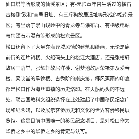
仙口塔等所形成的仙溪景区；有-元帅童年曾生活过的横石
古榕侧“致和”商号旧址、有三斤狗故居遗址等形成的松南景
区；有坐落于崇山峻岭中的青龙寺与瀑布群、有梯级电站
与狗颈石示瀑布等形成的松东景区。
松口还留下了大量充满异域风情的建筑和绘画，无论是庙
前街的连片骑楼、火船码头上的松江大酒店，还是张榕轩
故居干荫堂，张耀轩故居洋楼，谢梦池故居荣禄第及爱春
楼、梁映堂的承德楼、古秀阶的崇庆第，椰风蕉雨的印痕
都是松口作为海丝重镇的历史烙印。在火船码头的不远
处，联合国教科文组织选择在此处建起了中国移民纪念广
场和纪念碑，以及展示客侨历史和文化的世界客侨移民展
览馆。这是目前中国唯一的移民纪念项目，是对松口作为
华侨之乡中的华侨之乡的肯定与认可。