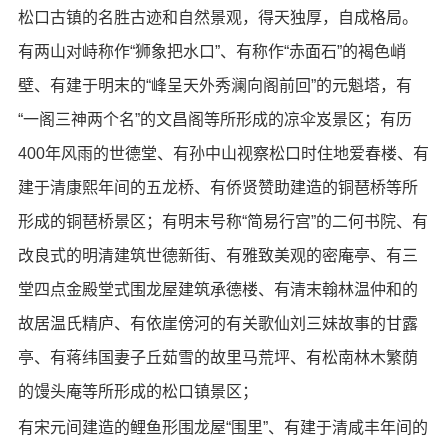
松口古镇的名胜古迹和自然景观，得天独厚，自成格局。
有两山对峙称作“狮象把水口”、有称作“赤面石”的褐色峭
壁、有建于明末的“峰呈天外秀澜向阁前回”的元魁塔，有
“一阁三神两个名”的文昌阁等所形成的凉伞岌景区；有历
400年风雨的世德堂、有孙中山视察松口时住地爱春楼、有
建于清康熙年间的五龙桥、有侨贤赞助建造的铜琶桥等所
形成的铜琶桥景区；有明末号称“简易行宫”的二何书院、有
改良式的明清建筑世德新街、有雅致美观的密庵亭、有三
堂四点金殿堂式围龙屋建筑承德楼、有清末翰林温仲和的
故居温氏精庐、有依崖傍河的有关歌仙刘三妹故事的甘露
亭、有蒋纬国妻子丘茹雪的故里马荒坪、有松南林木繁荫
的馒头庵等所形成的松口镇景区；
有宋元间建造的鲤鱼形围龙屋“围里”、有建于清咸丰年间的