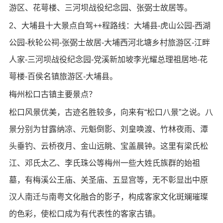
游区、花萼楼、三河坝战役纪念园、张弼士故居等。
2、大埔县十大景点自驾++程路线：大埔县-虎山公园-西湖
公园-秋轮公祠-张弼士故居-大埔西河北塘乡村旅游区-江畔
人家-三河坝战役纪念园-党溪新加坡李光耀总理祖居地-花
萼楼-百侯名镇旅游区-大埔县。
梅州松口古镇主要景点？
松口风景优美，古迹名胜较多，向来有“松口八景”之说。八
景分别为甘露纳凉、元魁倒影、刘皇唤渡、竹林夜雨、潭
头垂钓、云桥夜月、金山远眺、宝盖晨钟。这里有梁氏松
江、邓氏太乙、李氏珠公等梅州一些大姓氏族群的始祖
墓，有梅溪公王庙、关圣庙、五显宫等，无不彰显出中原
汉人南迁与南粤文化融合的影子，构成客家文化斑斓璀璨
的色彩，使松口成为有代表性的客家古镇。