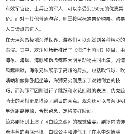
有效军官证、士兵证的军人，可以享受到150元的优惠票
价。而对于其他普通游客，则需按照标准票价购票。购票
入口请点击进入。
在天津海昌极地海洋世界，游客们可以观赏到各种精彩的
表演。其中，欢乐剧场新推出了《海洋七萌团》剧目，由
海象、海狮、海豚和伪虎鲸四大明星动物共同出演。剧情
风趣幽默，海象兄妹展示了高超的舞技，包括吹气球、吹
唢呐和做仰卧起坐等，海狮兄弟则展示了双鳍倒立的技
巧，而海豚军团则进行了跳跃和水花四溅的表演，伪虎鲸
骑士的亮相更是增添了剧目的亮点。观众还可以与海豚明
星近距离接触，合影留念，定格美好瞬间。
鲸彩剧场则上演了《白鲸之恋》的视觉盛宴。剧场内装饰
着湛蓝的海底环境，白鲸公主和帅气王子在水中深情演