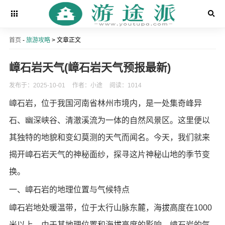
首页
-
旅游攻略
> 文章正文
嶂石岩天气(嶂石岩天气预报最新)
发布于：2025-10-01
作者：小途
阅读：1014
嶂石岩，位于我国河南省林州市境内，是一处集奇峰异
石、幽深峡谷、清澈溪流为一体的自然风景区。这里便以
其独特的地貌和变幻莫测的天气而闻名。今天，我们就来
揭开嶂石岩天气的神秘面纱，探寻这片神秘山地的季节变
换。
一、嶂石岩的地理位置与气候特点
嶂石岩地处暖温带，位于太行山脉东麓，海拔高度在1000
米以上。由于其地理位置和海拔高度的影响，嶂石岩的气