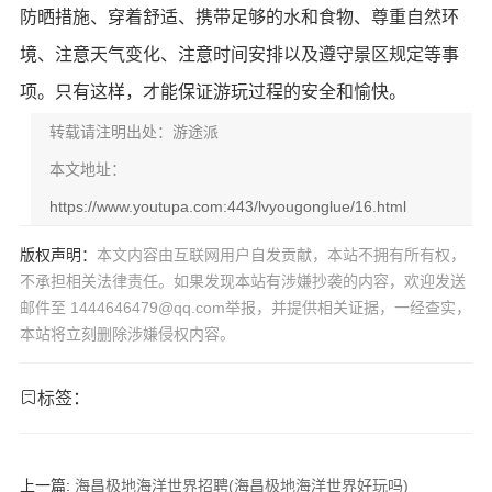
防晒措施、穿着舒适、携带足够的水和食物、尊重自然环
境、注意天气变化、注意时间安排以及遵守景区规定等事
项。只有这样，才能保证游玩过程的安全和愉快。
转载请注明出处：游途派
本文地址：
https://www.youtupa.com:443/lvyougonglue/16.html
版权声明：
本文内容由互联网用户自发贡献，本站不拥有所有权，
不承担相关法律责任。如果发现本站有涉嫌抄袭的内容，欢迎发送
邮件至 1444646479@qq.com举报，并提供相关证据，一经查实，
本站将立刻删除涉嫌侵权内容。
标签：
上一篇:
海昌极地海洋世界招聘(海昌极地海洋世界好玩吗)