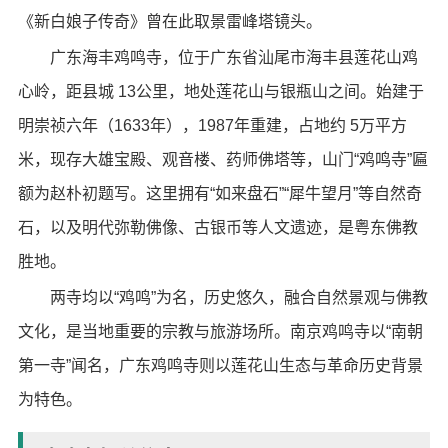
《新白娘子传奇》曾在此取景雷峰塔镜头。
广东海丰鸡鸣寺，位于广东省汕尾市海丰县莲花山鸡
心岭，距县城 13公里，地处莲花山与银瓶山之间。始建于
明崇祯六年（1633年），1987年重建，占地约 5万平方
米，现存大雄宝殿、观音楼、药师佛塔等，山门“鸡鸣寺”匾
额为赵朴初题写。这里拥有“如来盘石”“犀牛望月”等自然奇
石，以及明代弥勒佛像、古银币等人文遗迹，是粤东佛教
胜地。
两寺均以“鸡鸣”为名，历史悠久，融合自然景观与佛教
文化，是当地重要的宗教与旅游场所。南京鸡鸣寺以“南朝
第一寺”闻名，广东鸡鸣寺则以莲花山生态与革命历史背景
为特色。