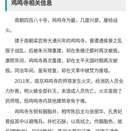
鸡鸣寺相关信息
南朝四百八十寺，鸡鸣寺为最，几度兴衰，屡经战
火。
建于南朝梁武帝大通元年的鸡鸣寺，曾遭遇侯景之乱
毁于战乱，后被朱元璋重建，却在朱棣迁都时再次被毁。
康熙年间，鸡鸣寺再次重建，却在太平天国时期再次被
毁。同治年间，虽有修复，却在文革中被焚为废墟。
2011年，南京鸡鸣寺药师塔发生火灾，经消防人员全
力扑救，明火被全部扑灭，未造成人员伤亡。火灾虽毁了
药师塔，但鸡鸣寺内其他建筑幸免于难。
鸡鸣寺东侧有胭脂井，相传陈后主与张丽华、孔贵妃
曾投其中以避隋兵。井栏石脉，以帛拭之，作胭脂色，故