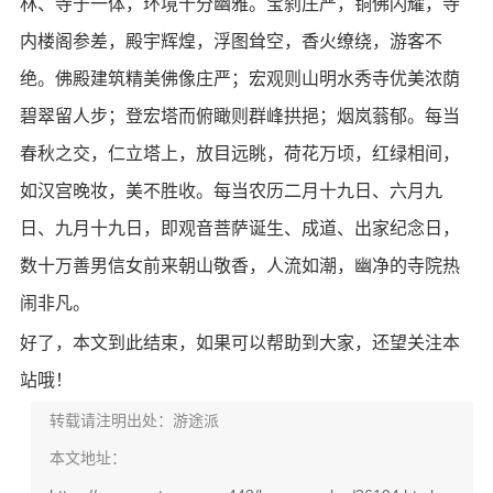
林、寺于一体，环境十分幽雅。宝刹庄严，铜佛闪耀，寺
内楼阁参差，殿宇辉煌，浮图耸空，香火缭绕，游客不
绝。佛殿建筑精美佛像庄严；宏观则山明水秀寺优美浓荫
碧翠留人步；登宏塔而俯瞰则群峰拱挹；烟岚蓊郁。每当
春秋之交，仁立塔上，放目远眺，荷花万顷，红绿相间，
如汉宫晚妆，美不胜收。每当农历二月十九日、六月九
日、九月十九日，即观音菩萨诞生、成道、出家纪念日，
数十万善男信女前来朝山敬香，人流如潮，幽净的寺院热
闹非凡。
好了，本文到此结束，如果可以帮助到大家，还望关注本
站哦！
转载请注明出处：游途派
本文地址：