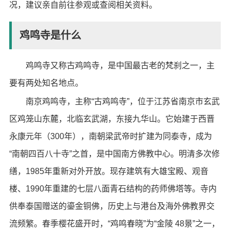
况，建议亲自前往参观或查阅相关资料。
鸡鸣寺是什么
鸡鸣寺又称古鸡鸣寺，是中国最古老的梵刹之一，主
要有两处知名地点。
南京鸡鸣寺，主称“古鸡鸣寺”，位于江苏省南京市玄武
区鸡笼山东麓，北临玄武湖，东接九华山。它始建于西晋
永康元年（300年），南朝梁武帝时扩建为同泰寺，成为
“南朝四百八十寺”之首，是中国南方佛教中心。明清多次修
缮，1985年重新对外开放。现存建筑有大雄宝殿、观音
楼、1990年重建的七层八面青石结构的药师佛塔等。寺内
供奉泰国赠送的鎏金铜佛，历史上与港台及海外佛教界交
流频繁。春季樱花盛开时，“鸡鸣春晓”为“金陵 48景”之一，