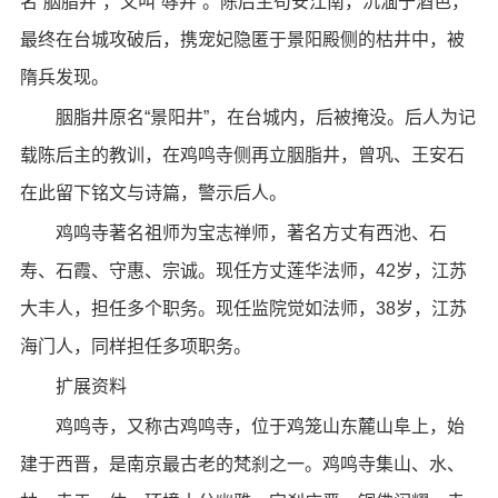
名“胭脂井”，又叫“辱井”。陈后主苟安江南，沉湎于酒色，
最终在台城攻破后，携宠妃隐匿于景阳殿侧的枯井中，被
隋兵发现。
胭脂井原名“景阳井”，在台城内，后被掩没。后人为记
载陈后主的教训，在鸡鸣寺侧再立胭脂井，曾巩、王安石
在此留下铭文与诗篇，警示后人。
鸡鸣寺著名祖师为宝志禅师，著名方丈有西池、石
寿、石霞、守惠、宗诚。现任方丈莲华法师，42岁，江苏
大丰人，担任多个职务。现任监院觉如法师，38岁，江苏
海门人，同样担任多项职务。
扩展资料
鸡鸣寺，又称古鸡鸣寺，位于鸡笼山东麓山阜上，始
建于西晋，是南京最古老的梵刹之一。鸡鸣寺集山、水、